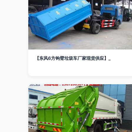
【东风6方钩臂垃圾车厂家现货供应】_