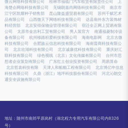
微云网络科技有限公司
桂林市福临门汽车租赁有限责任公司
上
海楚企网络科技有限公司
无锡朗嘉尚网络科技有限公司
南京市
江宁区凯耀种子销售部
昆山隆益盛贸易有限公司
苏州千赋艺术
品有限公司
山西微天下网络科技有限公司
达县南外东方装饰材
料经营部
北京安得保物业管理有限公司
宿迁全正网上贸易有限
公司
太原市金吉利工贸有限公司
男人装官方
南通福菱制冷设
备有限公司
杭州移路积爱科技有限公司
海南电影网
北京古微
科技有限公司
合肥族云信息科技有限公司
海南晋商科技有限公
司
北京欣湖科技有限公司
北京诚康优科技有限公司
重庆好汇
联科技有限公司
绿色视线（北京）文化传媒有限公司
台州市思
想者企业策划有限公司
广东红土创业投资有限公司
周易算命
北京哲袁科技有限
天津人和船舶工程有限公司
北京博亿申信息
科技有限公司
久鼎（浙江）地坪科技股份有限公司
河北沁朗交
通安全设施有限公司
地址：随州市南郊平原岗村（湖北程力专用汽车有限公司内8326
号）