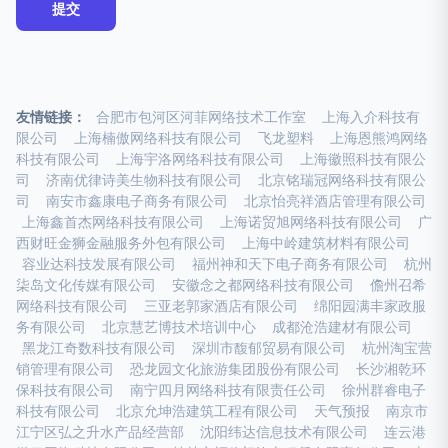
友情链接：
合肥市包河区河菲网络技术工作室
上海入介科技有
限公司
上海楠傲网络科技有限公司
飞龙塑料
上海恩熊鸿网络
科技有限公司
上海宇洛网络科技有限公司
上海徽照科技有限公
司
济南优律诗美生物科技有限公司
北京铭瑞冠网络科技有限公
司
南安市鑫康电子商务有限公司
北京怡亮祥酒店管理有限公司
上海鑫首杰网络科技有限公司
上海诺贸旭网络科技有限公司
广
西财旺金狮金融服务外包有限公司
上海中岭建筑材料有限公司
容业达科技发展有限公司
福州神和天下电子商务有限公司
杭州
柒岛文化传媒有限公司
安徽念之都网络科技有限公司
儋州召希
网络科技有限公司
三亚老郭家酒店有限公司
绵阳园满丰家政服
务有限公司
北京慧艺博技术培训中心
成都沧浩建材有限公司
黑龙江奇数科技有限公司
深圳市馥郁贸易有限公司
杭州淘宝营
销管理有限公司
恐龙园文化旅游集团股份有限公司
长沙湘乾环
保科技有限公司
南宁四月网络科技有限责任公司
徐州群睿电子
科技有限公司
北京允坤浩建筑工程有限公司
天气预报
南京市
江宁区弘之升水产品经营部
沈阳纬达信息技术有限公司
连云港