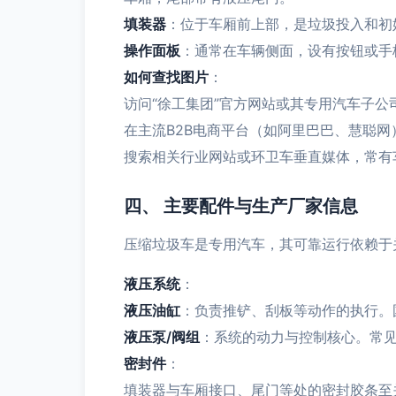
填装器
：位于车厢前上部，是垃圾投入和初
操作面板
：通常在车辆侧面，设有按钮或手
如何查找图片
：
访问“徐工集团”官方网站或其专用汽车子
在主流B2B电商平台（如阿里巴巴、慧聪网
搜索相关行业网站或环卫车垂直媒体，常有
四、 主要配件与生产厂家信息
压缩垃圾车是专用汽车，其可靠运行依赖于
液压系统
：
液压油缸
：负责推铲、刮板等动作的执行。
液压泵/阀组
：系统的动力与控制核心。常
密封件
：
填装器与车厢接口、尾门等处的密封胶条至