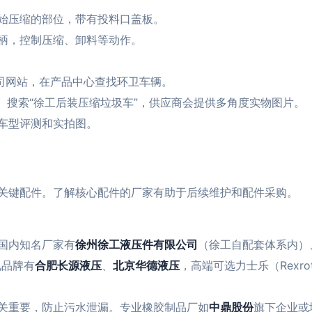
始压缩的部位，带有投料口盖板。
柄，控制压缩、卸料等动作。
公司网站，在产品中心查找环卫车辆。
）搜索“徐工后装压缩垃圾车”，供应商会提供多角度实物图片。
车型评测和实拍图。
关键配件。了解核心配件的厂家有助于后续维护和配件采购。
国内知名厂家有
徐州徐工液压件有限公司
（徐工自配套体系内）
见品牌有
合肥长源液压
、
北京华德液压
，高端可选力士乐（Rexr
关重要，防止污水泄漏。专业橡胶制品厂如
中鼎股份
旗下企业或