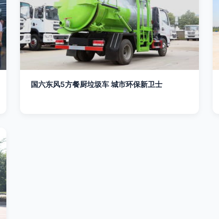
国六东风5方餐厨垃圾车 城市环保新卫士