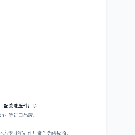
、
韶关液压件厂
等。
oth）等进口品牌。
地方专业密封件厂常作为供应商。