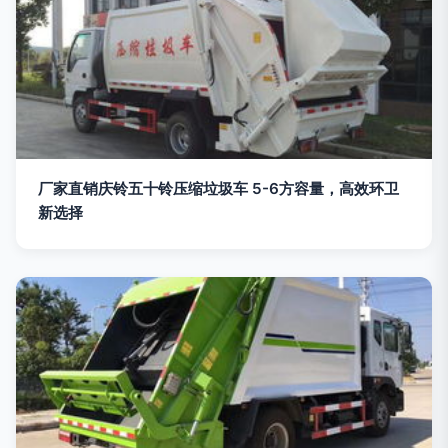
厂家直销庆铃五十铃压缩垃圾车 5-6方容量，高效环卫
新选择